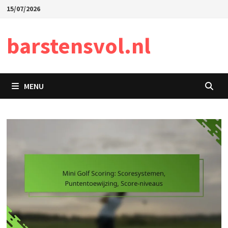
Skip
15/07/2026
to
content
barstensvol.nl
MENU